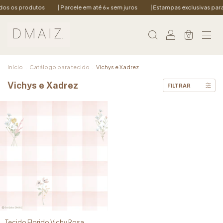
dos os produtos
| Parcele em até 6x sem juros
| Estampas exclusivas par
0
Início
.
Catálogo para tecido
.
Vichys e Xadrez
Vichys e Xadrez
FILTRAR
Tecido Florido Vichy Rosa